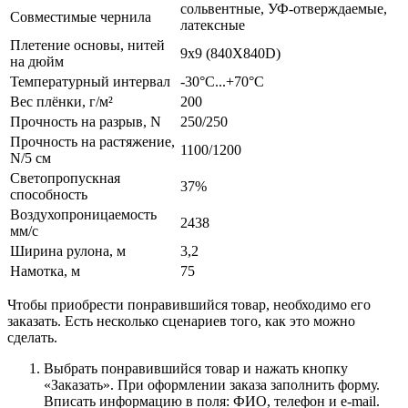
сольвентные, УФ-отверждаемые,
Совместимые чернила
латексные
Плетение основы, нитей
9х9 (840Х840D)
на дюйм
Температурный интервал
-30°C...+70°C
Вес плёнки, г/м²
200
Прочность на разрыв, N
250/250
Прочность на растяжение,
1100/1200
N/5 см
Светопропускная
37%
способность
Воздухопроницаемость
2438
мм/с
Ширина рулона, м
3,2
Намотка, м
75
Чтобы приобрести понравившийся товар, необходимо его
заказать. Есть несколько сценариев того, как это можно
сделать.
Выбрать понравившийся товар и нажать кнопку
«Заказать». При оформлении заказа заполнить форму.
Вписать информацию в поля: ФИО, телефон и e-mail.