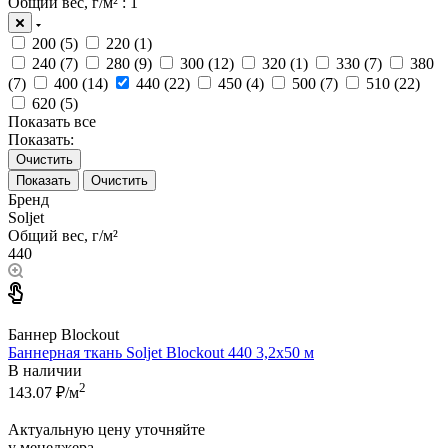
Общий вес, г/м²
: 1
200 (
5
)
220 (
1
)
240 (
7
)
280 (
9
)
300 (
12
)
320 (
1
)
330 (
7
)
380
(
7
)
400 (
14
)
440 (
22
)
450 (
4
)
500 (
7
)
510 (
22
)
620 (
5
)
Показать все
Показать:
Очистить
Очистить
Бренд
Soljet
Общий вес, г/м²
440
Баннер Blockout
Баннерная ткань Soljet Blockout 440 3,2x50 м
В наличии
2
143.07
₽/м
Актуальную цену уточняйте
у менеджера